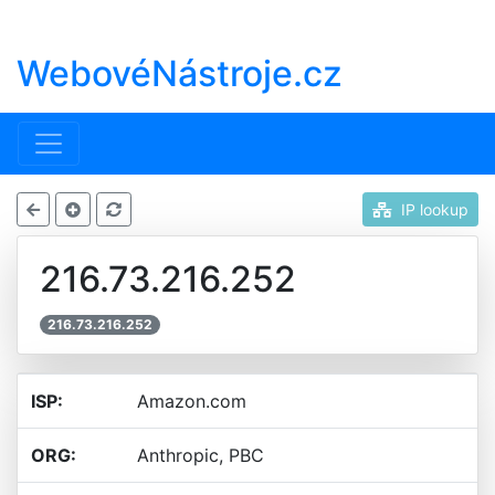
WebovéNástroje.cz
IP lookup
216.73.216.252
216.73.216.252
ISP:
Amazon.com
ORG:
Anthropic, PBC