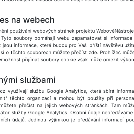
ies na webech
nění používání webových stránek projektu WebovéNástroje
 Tyto soubory pomáhají webu zapamatovat si informace o
 což jsou informace, které budou pro Vaši příští návštěvu 
i o těchto souborech můžete přečíst zde. Prohlížeč můžet
Nemožnost přijímat soubory cookie však může omezit výko
inými službami
z využívají službu Google Analytics, která sbírá infor
tř těchto organizací a mohou být použity při personaliz
 můžete přečíst na jejich webových stránkách. Tam mů
kátor služby Google Analytics. Osobní údaje nepředáváme
ích údajů. Jedinou výjimkou je předávání informací po