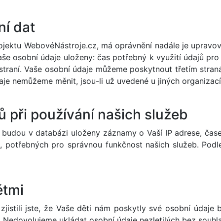
ní dat
rojektu WebovéNástroje.cz, má oprávnění nadále je upravova
aše osobní údaje uloženy: čas potřebný k využití údajů pro 
odstraní. Vaše osobní údaje můžeme poskytnout třetím st
je nemůžeme měnit, jsou-li už uvedené u jiných organizací,
ů při používání našich služeb
budou v databázi uloženy záznamy o Vaší IP adrese, čase
, potřebných pro správnou funkčnost našich služeb. Podle
ětmi
jistili jste, že Vaše děti nám poskytly své osobní údaje 
. Nedovolujeme ukládat osobní údaje nezletilých bez souhl